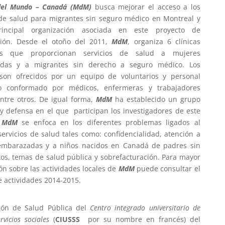
del Mundo – Canadá (MdM)
busca mejorar el acceso a los
 de salud para migrantes sin seguro médico en Montreal y
incipal organización asociada en este proyecto de
ción. Desde el otoño del 2011,
MdM
, organiza 6 clínicas
es que proporcionan servicios de salud a mujeres
das y a migrantes sin derecho a seguro médico. Los
 son ofrecidos por un equipo de voluntarios y personal
do conformado por médicos, enfermeras y trabajadores
entre otros. De igual forma,
MdM
ha establecido un grupo
y defensa en el que participan los investigadores de este
.
MdM
se enfoca en los diferentes problemas ligados al
servicios de salud tales como: confidencialidad, atención a
embarazadas y a niños nacidos en Canadá de padres sin
s, temas de salud pública y sobrefacturación. Para mayor
ón sobre las actividades locales de
MdM
puede consultar el
e actividades 2014-2015.
ión de Salud Pública del
Centro integrado universitario de
rvicios sociales
(
CIUSSS
por su nombre en francés) del