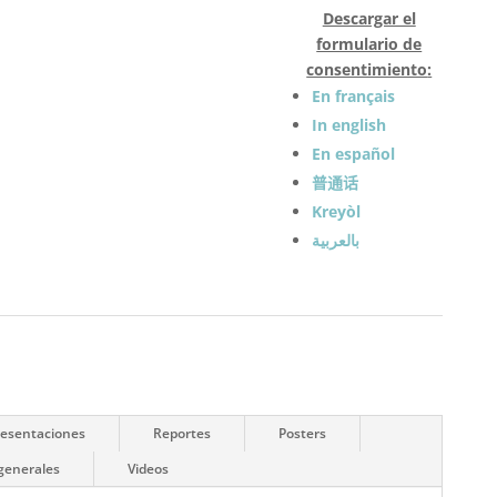
Descargar el
formulario de
consentimiento
:
En français
In english
En español
普通话
Kreyòl
بالعربية
resentaciones
Reportes
Posters
generales
Videos