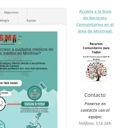
Acceda a la Guía
Objectivos
de Recursos
ología
Equipo
Comunitarios en el
área de Montreal:
Contacto
P
onerse en
contacto con
el
equipo
:
T
eléfono
: 514-349-