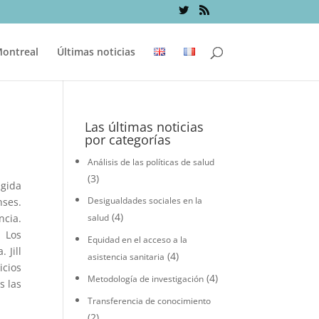
Montreal
Últimas noticias
Las últimas noticias
por categorías
Análisis de las políticas de salud
(3)
igida
Desigualdades sociales en la
nses.
(4)
ncia.
salud
 Los
Equidad en el acceso a la
 Jill
(4)
asistencia sanitaria
icios
(4)
Metodología de investigación
s las
Transferencia de conocimiento
(2)