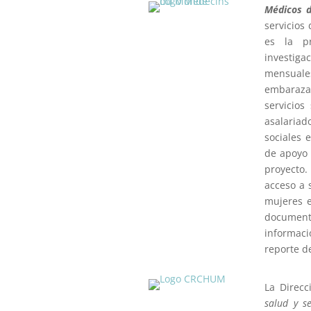
Médicos 
servicios
es la pr
investiga
mensual
embaraza
servicios
asalaria
sociales 
de apoyo 
proyecto
acceso a 
mujeres 
documento
informaci
reporte d
La Direcc
salud y se