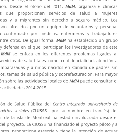
ción. Desde el otoño del 2011,
MdM
, organiza 6 clínicas
es que proporcionan servicios de salud a mujeres
das y a migrantes sin derecho a seguro médico. Los
 son ofrecidos por un equipo de voluntarios y personal
do conformado por médicos, enfermeras y trabajadores
entre otros. De igual forma,
MdM
ha establecido un grupo
y defensa en el que participan los investigadores de este
.
MdM
se enfoca en los diferentes problemas ligados al
servicios de salud tales como: confidencialidad, atención a
embarazadas y a niños nacidos en Canadá de padres sin
s, temas de salud pública y sobrefacturación. Para mayor
ón sobre las actividades locales de
MdM
puede consultar el
e actividades 2014-2015.
ión de Salud Pública del
Centro integrado universitario de
rvicios sociales
(
CIUSSS
por su nombre en francés) del
r de la isla de Montreal ha estado involucrada desde el
del proyecto. La CIUSSS ha financiado el proyecto piloto y a
dores, proporciona asesoría y tiene la intención de actuar