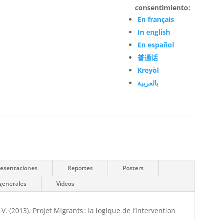
consentimiento
:
En français
In english
En español
普通话
Kreyòl
بالعربية
resentaciones
Reportes
Posters
generales
Videos
 V. (2013). Projet Migrants : la logique de l’intervention