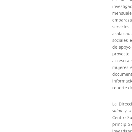
investiga
mensual
embaraza
servicios
asalaria
sociales 
de apoyo 
proyecto
acceso a 
mujeres 
documento
informaci
reporte d
La Direcc
salud y se
Centro Su
principio 
investiga