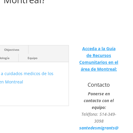
Acceda a la Guía
Objectivos
de Recursos
ología
Equipo
Comunitarios en el
área de Montreal:
Contacto
P
onerse en
contacto con
el
equipo
:
T
eléfono
: 514-349-
3098
santedesmigrants@