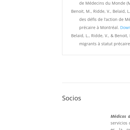
de Médecins du Monde (
Benoit, M., Ridde, V., Belaid, 
des défis de l’action de 
précaire à Montréal.
Down
Belaid, L., Ridde, V., & Benoit,
migrants à statut précair
Socios
Médicos 
servicios
es la pr