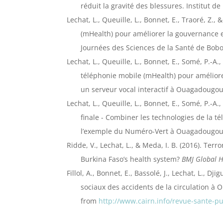
réduit la gravité des blessures. Institut
Lechat, L., Queuille, L., Bonnet, E., Traoré, Z.
(mHealth) pour améliorer la gouvernance 
Journées des Sciences de la Santé de Bobo
Lechat, L., Queuille, L., Bonnet, E., Somé, P.-A
téléphonie mobile (mHealth) pour améliore
un serveur vocal interactif à Ouagadougo
Lechat, L., Queuille, L., Bonnet, E., Somé, P.-A.
finale - Combiner les technologies de la 
l’exemple du Numéro-Vert à Ouagadougou
Ridde, V., Lechat, L., & Meda, I. B. (2016). Te
Burkina Faso’s health system?
BMJ Global H
Fillol, A., Bonnet, E., Bassolé, J., Lechat, L., 
sociaux des accidents de la circulation à
from
http://www.cairn.info/revue-sante-p