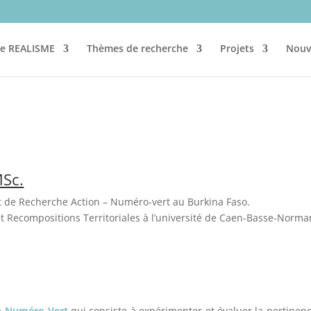
re REALISME
Thèmes de recherche
Projets
Nouv
MSc.
t de Recherche Action – Numéro-vert au Burkina Faso.
Recompositions Territoriales à l’université de Caen-Basse-Norma
on Numéro-Vert
qui consiste à expérimenter et évaluer la pertinen