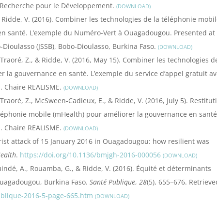
 de Recherche pour le Développement.
DOWNLOAD
, & Ridde, V. (2016). Combiner les technologies de la téléphonie mobi
en santé. Lʼexemple du Numéro-Vert à Ouagadougou. Presented at
-Dioulasso (JSSB), Bobo-Dioulasso, Burkina Faso.
DOWNLOAD
., Traoré, Z., & Ridde, V. (2016, May 15). Combiner les technologies d
r la gouvernance en santé. L’exemple du service d’appel gratuit a
u. Chaire REALISME.
DOWNLOAD
, Traoré, Z., McSween-Cadieux, E., & Ridde, V. (2016, July 5). Restitut
téléphonie mobile (mHealth) pour améliorer la gouvernance en santé
. Chaire REALISME.
DOWNLOAD
rrorist attack of 15 January 2016 in Ouagadougou: how resilient was
ealth
.
https://doi.org/10.1136/bmjgh-2016-000056
DOWNLOAD
Djiguindé, A., Rouamba, G., & Ridde, V. (2016). Équité et déterminants
 Ouagadougou, Burkina Faso.
Santé Publique
,
28
(5), 655–676. Retrieve
ublique-2016-5-page-665.htm
DOWNLOAD