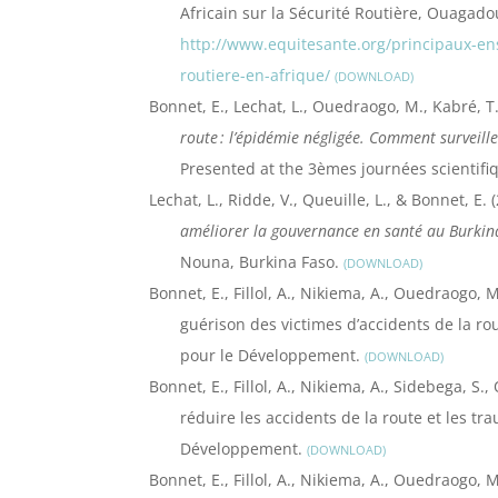
Africain sur la Sécurité Routière, Ouagad
http://www.equitesante.org/principaux-en
routiere-en-afrique/
DOWNLOAD
Bonnet, E., Lechat, L., Ouedraogo, M., Kabré, T.,
route : l’épidémie négligée. Comment surveill
Presented at the 3èmes journées scientif
Lechat, L., Ridde, V., Queuille, L., & Bonnet, E. 
améliorer la gouvernance en santé au Burkin
Nouna, Burkina Faso.
DOWNLOAD
Bonnet, E., Fillol, A., Nikiema, A., Ouedraogo, 
guérison des victimes d’accidents de la rou
pour le Développement.
DOWNLOAD
Bonnet, E., Fillol, A., Nikiema, A., Sidebega, 
réduire les accidents de la route et les 
Développement.
DOWNLOAD
Bonnet, E., Fillol, A., Nikiema, A., Ouedraogo, 