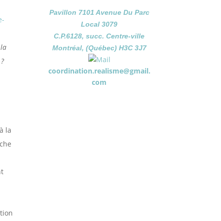
Pavillon 7101 Avenue Du Parc
e-
Local 3079
C.P.6128, succ. Centre-ville
 la
Montréal, (Québec) H3C 3J7
 ?
coordination.realisme@gmail.
com
à la
rche
nt
ation