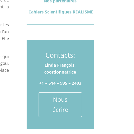
Nos partenaires
nt la
Cahiers Scientifiques REALISME
r les
 d’un
 Elle
Contacts:
e qui
ugou,
Linda François,
place
coordonnatrice
+1 – 514­ – 995 – 2403
Nous
écrire