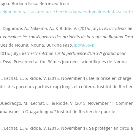
ougou, Burkina Faso. Retrieved from
seignements-issus-de-la-recherche-dans-le-domaine-de-la-securit
 Djiguindé, A., Nikiéma, A., & Ridde, V. (2015, July).
Les accidents de
er et évaluer les conséquences des accidents de la route au Burkina Faso
iques de Nouna, Nouna, Burkina Faso.
DOWNLOAD
(2015, July).
Recherche Action sur la pertinence d’un SVI gratuit pour
a Faso
. Presented at the 3èmes journées scientifiques de Nouna,
M., Lechat, L., & Ridde, V. (2015, November 1). De la prise en charge 
te : des parcours parfois (trop) longs et coûteux. Institut de Reche
S., Ouedraogo, M., Lechat, L., & Ridde, V. (2015, November 1). Comme
traumatismes à Ouagadougou ? Institut de Recherche pour le
M., Lechat, L., & Ridde, V. (2015, November 1). Se protéger en circul