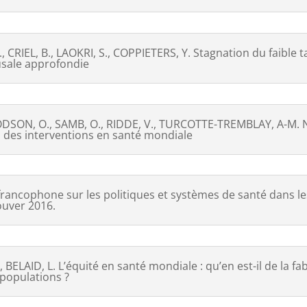
CRIEL, B., LAOKRI, S., COPPIETERS, Y. Stagnation du faible 
usale approfondie
BODSON, O., SAMB, O., RIDDE, V., TURCOTTE-TREMBLAY, A-M. 
on des interventions en santé mondiale
 francophone sur les politiques et systèmes de santé dans le
uver 2016.
LAID, L. L’équité en santé mondiale : qu’en est-il de la fabr
populations ?