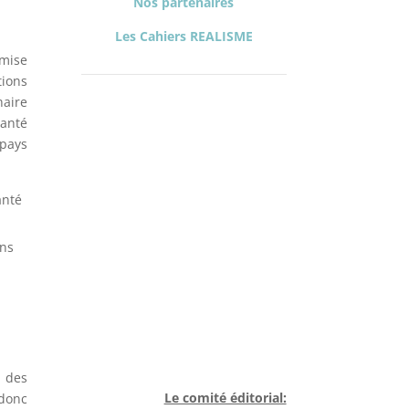
Nos partenaires
Les Cahiers REALISME
 mise
tions
haire
santé
 pays
Contacts:
Lara Gautier,
anté
coordonnatrice
ans
Nous
écrire
 des
Le comité éditorial:
 donc