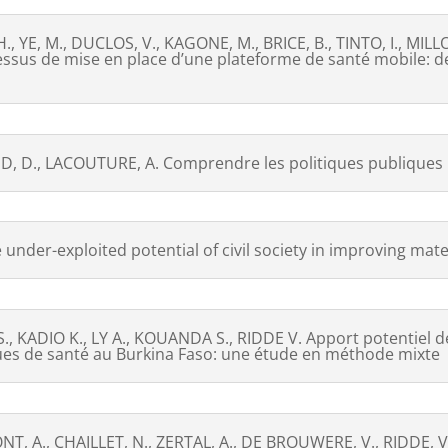
 YE, M., DUCLOS, V., KAGONE, M., BRICE, B., TINTO, I., MIL
ocessus de mise en place d’une plateforme de santé mobile: de
D, D., LACOUTURE, A. Comprendre les politiques publiques 
e under-exploited potential of civil society in improving ma
., KADIO K., LY A., KOUANDA S., RIDDE V. Apport potentiel d
sques de santé au Burkina Faso: une étude en méthode mixte
NT, A., CHAILLET, N., ZERTAL, A., DE BROUWERE, V., RIDDE, V