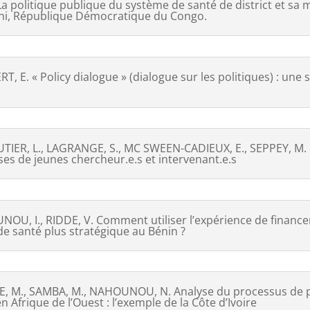
olitique publique du système de santé de district et sa m
shi, République Démocratique du Congo.
, E. « Policy dialogue » (dialogue sur les politiques) : une 
AUTIER, L., LAGRANGE, S., MC SWEEN-CADIEUX, E., SEPPEY, M. 
ses de jeunes chercheur.e.s et intervenant.e.s
NOU, I., RIDDE, V. Comment utiliser l’expérience de finance
de santé plus stratégique au Bénin ?
M., SAMBA, M., NAHOUNOU, N. Analyse du processus de pla
 Afrique de l’Ouest : l’exemple de la Côte d’Ivoire