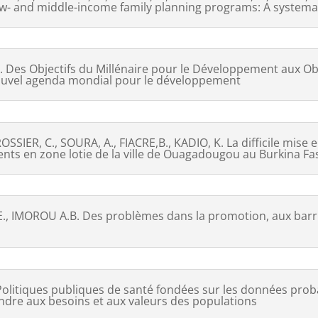
w- and middle-income family planning programs: A systema
Des Objectifs du Millénaire pour le Développement aux O
 nouvel agenda mondial pour le développement
SIER, C., SOURA, A., FIACRE,B., KADIO, K. La difficile mis
nts en zone lotie de la ville de Ouagadougou au Burkina Fa
 IMOROU A.B. Des problèmes dans la promotion, aux barrièr
litiques publiques de santé fondées sur les données proba
ondre aux besoins et aux valeurs des populations