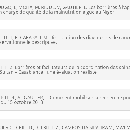
O, E, MOHA, M, RIDDE, V, GAUTIER, L. Les barrières à l’
n charge de qualité de la malnutrition aigüe au Niger.
DET, R, CARABALI, M. Distribution des diagnostics de cance
servationnelle descriptive.
, Z. Barrières et facilitateurs de la coordination des soins
 Sultan – Casablanca : une évaluation réaliste.
 FILLOL, A., GAUTIER, L. Comment mobiliser la recherche pou
e du 15 octobre 2018
IER C., CRIEL B., BELRHITI Z., CAMPOS DA SILVEIRA V., M