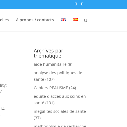
elles
à propos / contacts
Archives par
thématique
aide humanitaire
(8)
analyse des politiques de
santé
(107)
ity:
Cahiers REALISME
(24)
té
.
équité d'accès aux soins en
santé
(131)
 14
inégalités sociales de santé
e
(37)
méthodologie de recherche