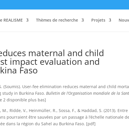
re REALISME
Thèmes de recherche
Projets
Nouv
reduces maternal and child
ost impact evaluation and
rkina Faso
 S. (Soumis). User-fee elimination reduces maternal and child mortal
g study in Burkina Faso.
Bulletin de l’Organisation mondiale de la San
xe 2 disponible plus bas]
i, M., Ridde, V., Heinmüller, R., Sossa, F., & Haddad, S. (2013). Entre
ans pourraient être sauvées par un passage à l’échelle nationale d
e dans la région du Sahel au Burkina Faso. [pdf]