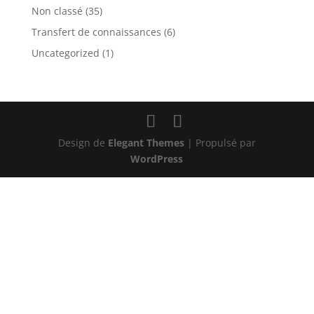
Non classé
(35)
Transfert de connaissances
(6)
Uncategorized
(1)
Design de
Elegant Themes
| Propulsé par
WordPress