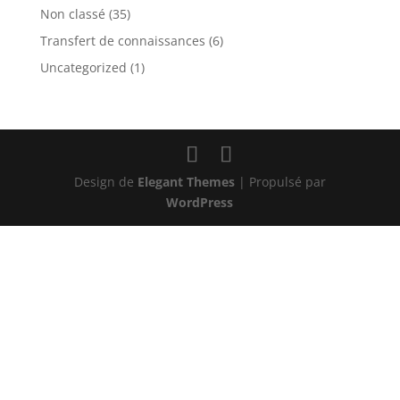
Non classé
(35)
Transfert de connaissances
(6)
Uncategorized
(1)
Design de
Elegant Themes
| Propulsé par
WordPress