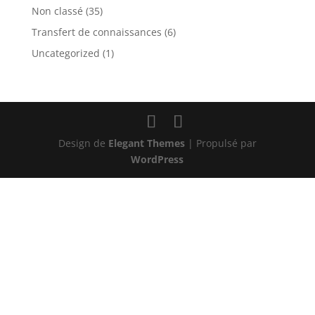
Non classé
(35)
Transfert de connaissances
(6)
Uncategorized
(1)
Design de
Elegant Themes
| Propulsé par
WordPress