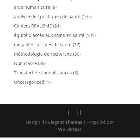
aide humanitaire
(8)
analyse des politiques de santé
(107)
Cahiers REALISME
(24)
équité d'accès aux soins en santé
(131)
inégalités sociales de santé
(37)
méthodologie de recherche
(50)
Non classé
(35)
Transfert de connaissances
(6)
Uncategorized
(1)
Design de
Elegant Themes
| Propulsé par
WordPress