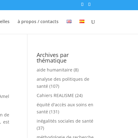
elles
à propos / contacts
Archives par
thématique
aide humanitaire
(8)
analyse des politiques de
santé
(107)
Cahiers REALISME
(24)
 Amel
équité d'accès aux soins en
santé
(131)
on de
inégalités sociales de santé
, est
(37)
méthodologie de recherche