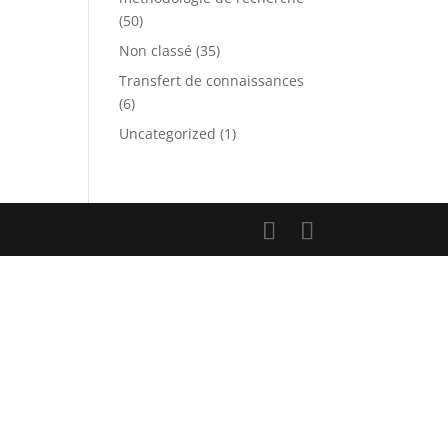
(50)
Non classé
(35)
Transfert de connaissances
(6)
Uncategorized
(1)