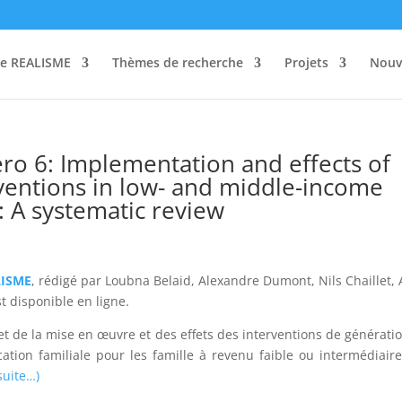
re REALISME
Thèmes de recherche
Projets
Nouv
o 6: Implementation and effects of
entions in low- and middle-income
 A systematic review
LISME
, rédigé par Loubna Belaid, Alexandre Dumont, Nils Chaillet,
t disponible en ligne.
t de la mise en œuvre et des effets des interventions de générati
ion familiale pour les famille à revenu faible ou intermédiaire
suite…)