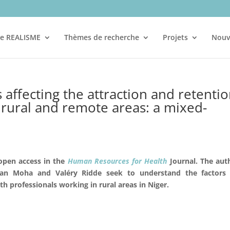
re REALISME
Thèmes de recherche
Projets
Nouv
 affecting the attraction and retenti
n rural and remote areas: a mixed-
open access in the
Human
Resources
for
Health
Journal. The aut
aman Moha and
Valéry Ridde
seek to understand the factors 
th professionals working in rural areas in Niger.