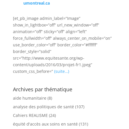
umontreal.ca
[et_pb_image admin_label=”Image”
show_in_lightbox=”off” url_new_window=”off”
animation=”off” sticky=”off” align=”left”
force_fullwidth=”off” always_center_on_mobile=”on”
use_border_color=”off” border_color=”#ffffff”
border_style=”solid”
src=”http://www.equitesante.org/wp-
content/uploads/2016/03/projet-fr1.jpeg”
custom_css_before=”
(suite…)
Archives par thématique
aide humanitaire
(8)
analyse des politiques de santé
(107)
Cahiers REALISME
(24)
équité d'accès aux soins en santé
(131)