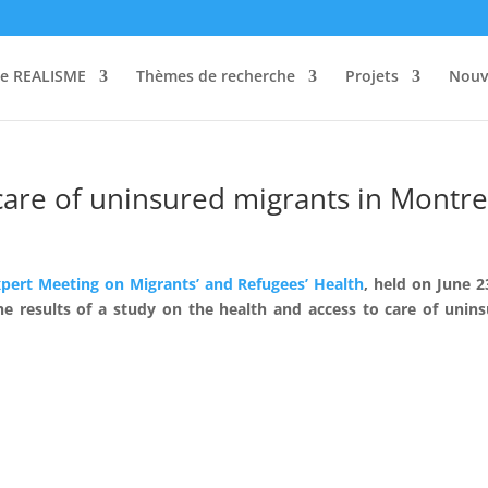
re REALISME
Thèmes de recherche
Projets
Nouv
care of uninsured migrants in Montre
xpert Meeting on Migrants’ and Refugees’ Health
, held on June 2
the results of a study on the health and access to care of unin