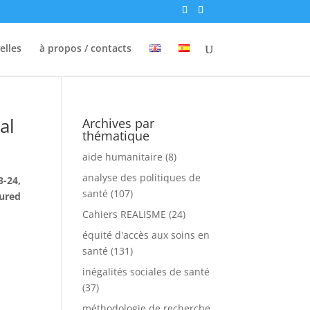
elles
à propos / contacts
al
Archives par
thématique
aide humanitaire
(8)
analyse des politiques de
3-24,
santé
(107)
sured
Cahiers REALISME
(24)
équité d'accès aux soins en
santé
(131)
inégalités sociales de santé
(37)
méthodologie de recherche