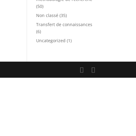
(50)
Non classé
(35)
Transfert de connaissances
(6)
Uncategorized
(1)