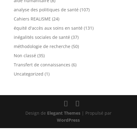
aide humanitaire
(8)
analyse des politiques de santé
(107)
Cahiers REALISME
(24)
équité d'accès aux soins en santé
(131)
inégalités sociales de santé
(37)
méthodologie de recherche
(50)
Non classé
(35)
Transfert de connaissances
(6)
Uncategorized
(1)
Design de
Elegant Themes
| Propulsé par
WordPress