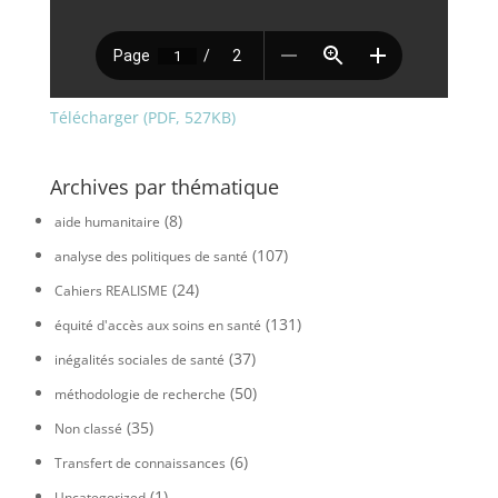
Télécharger (PDF, 527KB)
Archives par thématique
(8)
aide humanitaire
(107)
analyse des politiques de santé
(24)
Cahiers REALISME
(131)
équité d'accès aux soins en santé
(37)
inégalités sociales de santé
(50)
méthodologie de recherche
(35)
Non classé
(6)
Transfert de connaissances
(1)
Uncategorized