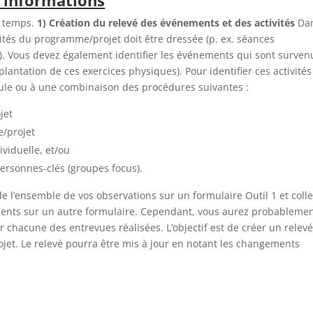
s informations
x temps.
1) Création du relevé des événements et des activités
Da
vités du programme/projet doit être dressée (p. ex. séances
). Vous devez également identifier les événements qui sont surven
lantation de ces exercices physiques). Pour identifier ces activités
ule ou à une combinaison des procédures suivantes :
jet
e/projet
viduelle, et/ou
ersonnes-clés (groupes focus).
de l’ensemble de vos observations sur un formulaire Outil 1 et colle
uments sur un autre formulaire. Cependant, vous aurez probableme
 chacune des entrevues réalisées. L’objectif est de créer un relev
et. Le relevé pourra être mis à jour en notant les changements