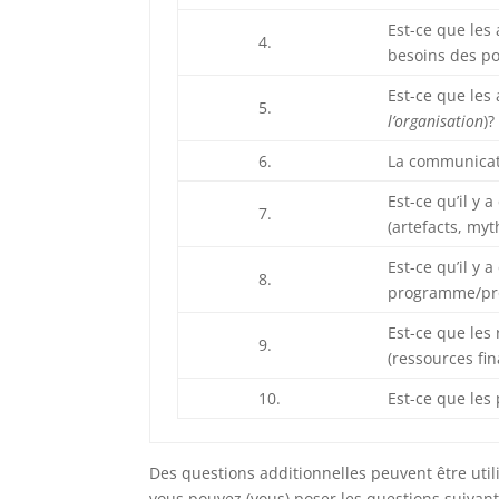
Est-ce que les
4.
besoins des po
Est-ce que les 
5.
l’organisation
)?
6.
La communicati
Est-ce qu’il y 
7.
(artefacts, myt
Est-ce qu’il y 
8.
programme/proj
Est-ce que les
9.
(ressources fi
10.
Est-ce que les 
Des questions additionnelles peuvent être ut
vous pouvez (vous) poser les questions suivant