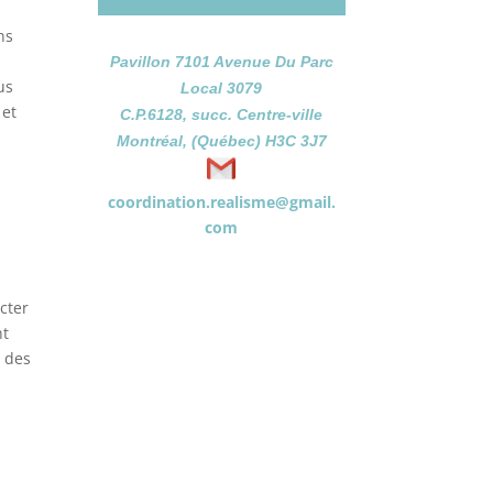
ns
Pavillon 7101 Avenue Du Parc
us
Local 3079
 et
C.P.6128, succ. Centre-ville
Montréal, (Québec) H3C 3J7
coordination.realisme@gmail.
com
cter
nt
é des