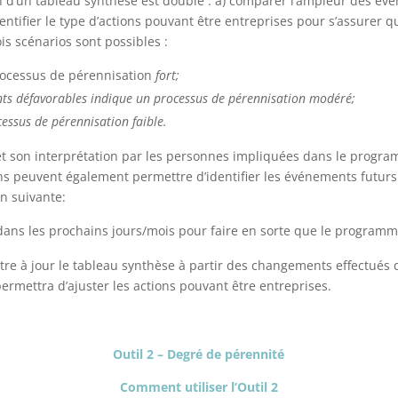
éation d’un tableau synthèse est double : a) comparer l’ampleur des 
tifier le type d’actions pouvant être entreprises pour s’assurer q
is scénarios sont possibles :
rocessus de pérennisation
fort
;
ts défavorables indique un processus de pérennisation
modéré
;
cessus de pérennisation
faible
.
 et son interprétation par les personnes impliquées dans le progra
ns peuvent également permettre d’identifier les événements futurs
n suivante:
dans les prochains jours/mois pour faire en sorte que le programm
e à jour le tableau synthèse à partir des changements effectués d
rmettra d’ajuster les actions pouvant être entreprises.
Outil 2 – Degré de pérennité
Comment utiliser l’Outil 2