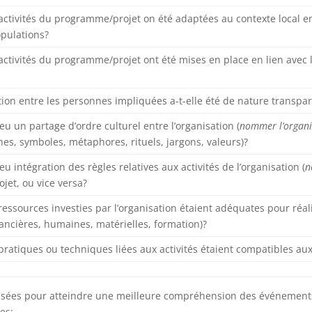
 activités du programme/projet on été adaptées au contexte local en 
pulations?
activités du programme/projet ont été mises en place en lien avec le
on entre les personnes impliquées a-t-elle été de nature transpa
a eu un partage d’ordre culturel entre l’organisation (
nommer l’organi
hes, symboles, métaphores, rituels, jargons, valeurs)?
a eu intégration des règles relatives aux activités de l’organisation (
n
et, ou vice versa?
 ressources investies par l’organisation étaient adéquates pour réa
nancières, humaines, matérielles, formation)?
pratiques ou techniques liées aux activités étaient compatibles aux 
ilisées pour atteindre une meilleure compréhension des événements
es: