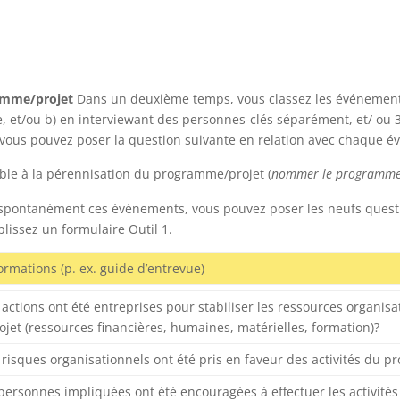
ramme/projet
Dans un deuxième temps, vous classez les événements en
 et/ou b) en interviewant des personnes-clés séparément, et/ ou 
vous pouvez poser la question suivante en relation avec chaque év
able à la pérennisation du programme/projet (
nommer le programme
s spontanément ces événements, vous pouvez poser les neufs questi
lissez un formulaire Outil 1.
ormations (p. ex. guide d’entrevue)
 actions ont été entreprises pour stabiliser les ressources organisa
et (ressources financières, humaines, matérielles, formation)?
 risques organisationnels ont été pris en faveur des activités du 
 personnes impliquées ont été encouragées à effectuer les activit