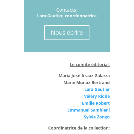
Contacts:
Lara Gautier, coordonnatrice
Nous écrire
Le comité éditorial:
Maria José Arauz Galarza
Marie Munoz Bertrand
Lara Gautier
Valéry Ridde
Emilie Robert
Emmanuel Sambieni
Sylvie Zongo
Coordinatrice de la collection: