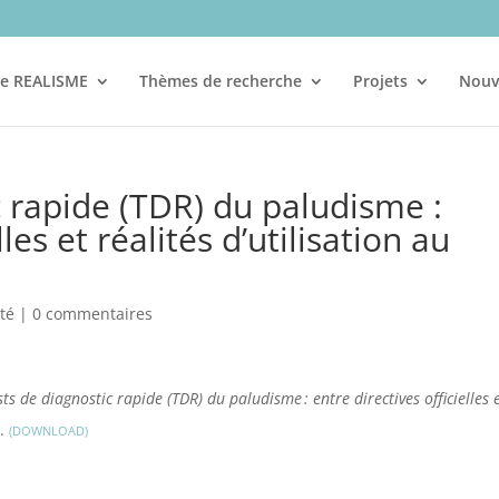
re REALISME
Thèmes de recherche
Projets
Nouv
c rapide (TDR) du paludisme :
lles et réalités d’utilisation au
té
|
0 commentaires
sts de diagnostic rapide (TDR) du paludisme : entre directives officielles 
).
DOWNLOAD